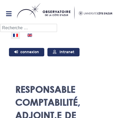
Rechercher
Sélectionnez votre langue
connexion
Intranet
RESPONSABLE
COMPTABILITÉ,
ADJOINT.E DE