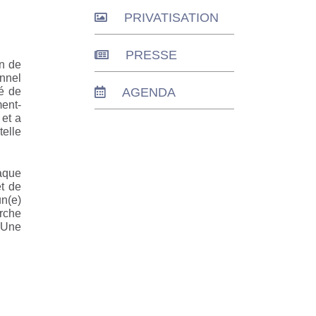
PRIVATISATION
PRESSE
on de
onnel
AGENDA
té de
ent-
 et a
telle
aque
et de
un(e)
rche
. Une