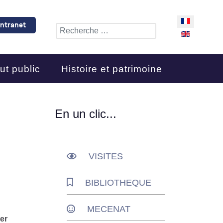
Sélectionnez 
Intranet
Rechercher
ut public
Histoire et patrimoine
En un clic...
VISITES
BIBLIOTHEQUE
MECENAT
er