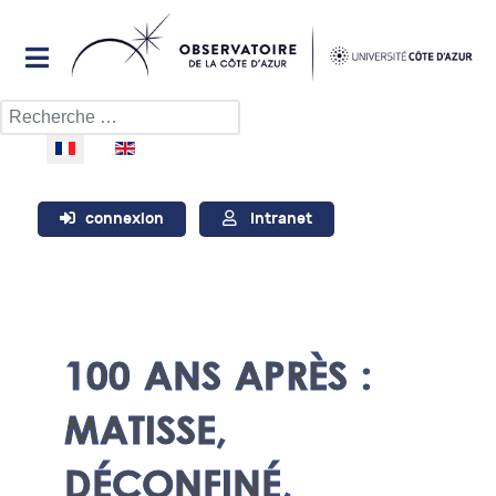
Rechercher
Sélectionnez votre langue
connexion
Intranet
100 ANS APRÈS :
MATISSE,
DÉCONFINÉ,