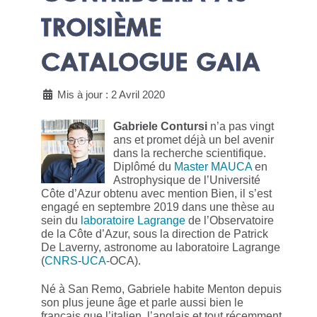
TROISIÈME
CATALOGUE GAIA
Mis à jour : 2 Avril 2020
Gabriele Contursi
n’a pas vingt
ans et promet déjà un bel avenir
dans la recherche scientifique.
Diplômé du
Master MAUCA
en
Astrophysique de l’Université
Côte d’Azur obtenu avec mention Bien, il s’est
engagé en septembre 2019 dans une thèse au
sein du
laboratoire Lagrange
de l’Observatoire
de la Côte d’Azur, sous la direction de Patrick
De Laverny, astronome au laboratoire Lagrange
(
CNRS
-
UCA
-OCA).
Né à San Remo, Gabriele habite Menton depuis
son plus jeune âge et parle aussi bien le
français que l’italien, l’anglais et tout récemment,