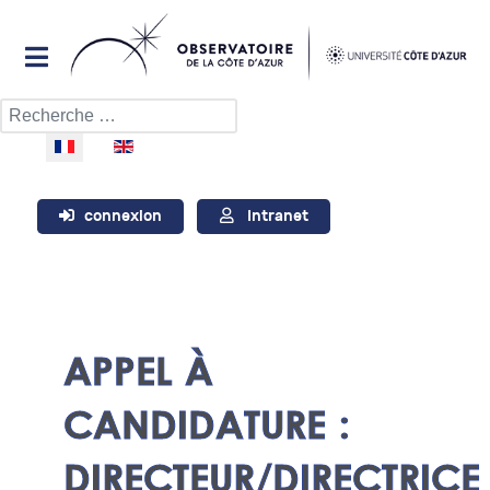
Rechercher
Sélectionnez votre langue
connexion
Intranet
APPEL À
CANDIDATURE :
DIRECTEUR/DIRECTRICE