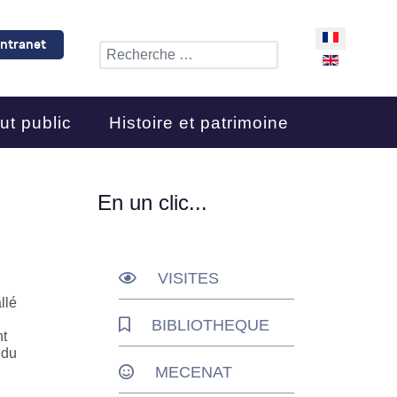
Sélectionnez 
Intranet
Rechercher
ut public
Histoire et patrimoine
En un clic...
VISITES
llé
BIBLIOTHEQUE
nt
 du
MECENAT