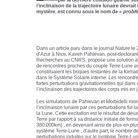
l’inclinaison de la trajectoire lunaire devra
mystère, est connu sous le nom de
« problè
Dans un article paru dans le journal Nature l
d’Azur à Nice, Kaveh Pahlevan, post-doctorant
Recherches au CNRS, propose une solution à ce
de rencontres proches du couple Terre-Lune a
constituaient les briques restantes de la format
dans le Système Solaire interne. Les rencontr
fortes perturbations gravitationnelles qui dans 
l’inclinaison des trajectoires des corps mis en 
Les simulations de Pahlevan et Morbidelli montr
l’inclinaison lunaire par ces perturbations fut
la Lune. Cette excitation est le résultat de deu
Terre par rapport à sa distance initiale de for
380.000km) , en devenant ainsi de plus en plu
système Terre-Lune ; d’autre part, le nombre d
perturbations induites sur le système Terre-L