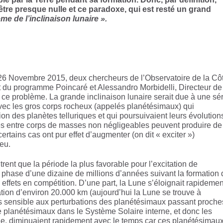
it être presque nulle et ce paradoxe, qui est resté un grand
me de l’inclinaison lunaire ».
e 26 Novembre 2015, deux chercheurs de l’Observatoire de la Cô
 du programme Poincaré et Alessandro Morbidelli, Directeur de
 problème. La grande inclinaison lunaire serait due à une sér
vec les gros corps rocheux (appelés planétésimaux) qui
ion des planètes telluriques et qui poursuivaient leurs évolution
es entre corps de masses non négligeables peuvent produire de
certains cas ont pur effet d’augmenter (on dit « exciter »)
jeu.
ent que la période la plus favorable pour l’excitation de
 la phase d’une dizaine de millions d’années suivant la formation
x effets en compétition. D’une part, la Lune s’éloignait rapideme
mation d’environ 20.000 km (aujourd’hui la Lune se trouve à
s sensible aux perturbations des planétésimaux passant proche
e planétésimaux dans le Système Solaire interne, et donc les
une, diminuaient rapidement avec le temps car ces planétésimaux