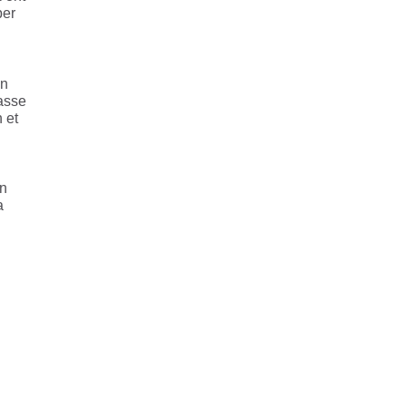
ber
en
masse
 et
en
a