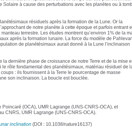
 Solaire à cause des perturbations avec les planètes ou à tom
lanétésimaux résiduels après la formation de la Lune. Or la
approchant de notre planète à cette époque et parfois entrant 
du manteau terrestre. Les études montrent qu’environ 1% de la 
imaux après la formation lunaire. La force du modèle de Pahlevan
pulation de planétésimaux aurait donné à la Lune l’inclinaison
e la dernière phase de croissance de notre Terre et de la mise 
i le rôle fondamental des planétésimaux, matériau résiduel de l
x coups : ils fournissent à la Terre le pourcentage de masse
une son inclinaison. La boucle est bouclée.
me Poincaré (OCA), UMR Lagrange (UNS-CNRS-OCA), et
rche au CNRS, UMR Lagrange (UNS-CNRS-OCA).
unar inclination
(DOI : 10.1038/nature16137)