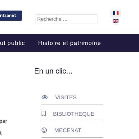
Sélectionnez 
Intranet
Rechercher
ut public
Histoire et patrimoine
En un clic...
VISITES
BIBLIOTHEQUE
 par
MECENAT
t