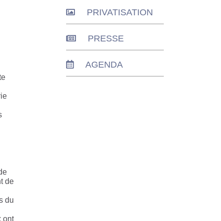
PRIVATISATION
PRESSE
AGENDA
te
ie
s
 de
nt de
s du
 ont