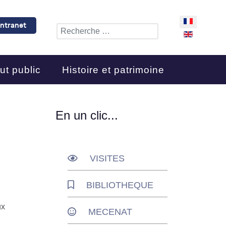
Sélectionnez 
Intranet
Rechercher
ut public
Histoire et patrimoine
En un clic...
VISITES
BIBLIOTHEQUE
ux
MECENAT