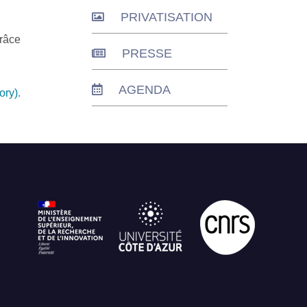
PRIVATISATION
grâce
PRESSE
AGENDA
ry).