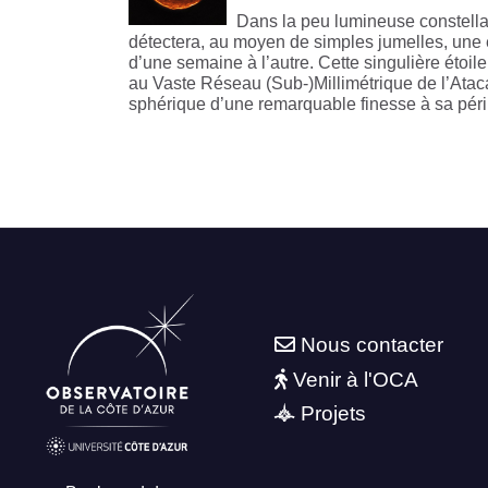
Dans la peu lumineuse constellati
détectera, au moyen de simples jumelles, une 
d’une semaine à l’autre. Cette singulière étoi
au Vaste Réseau (Sub-)Millimétrique de l’Ata
sphérique d’une remarquable finesse à sa péri
Nous contacter
Venir à l'OCA
Projets