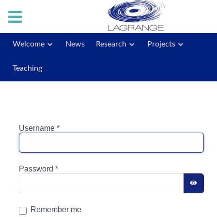
Welcome
News
Research
Projects
Teaching
Username
*
Password
*
SHO
Remember me