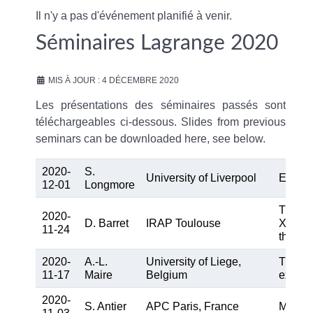
Il n'y a pas d'événement planifié à venir.
Séminaires Lagrange 2020
MIS À JOUR : 4 DÉCEMBRE 2020
Les présentations des séminaires passés sont
téléchargeables ci-dessous. Slides from previous
seminars can be downloaded here, see below.
2020-
S.
University of Liverpool
Ecosys
12-01
Longmore
The X-
2020-
D. Barret
IRAP Toulouse
X-ray o
11-24
the tra
2020-
A.-L.
University of Liege,
The ch
11-17
Maire
Belgium
exopla
2020-
S. Antier
APC Paris, France
Multi-