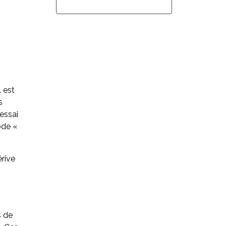
 est
s
essai
ode «
érive
s de