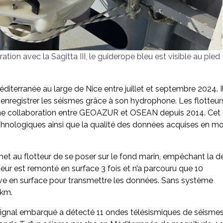
ion avec la Sagitta III, le guiderope bleu est visible au pied
terranée au large de Nice entre juillet et septembre 2024. Il
nregistrer les séismes grâce à son hydrophone. Les flotteur
e collaboration entre GEOAZUR et OSEAN depuis 2014. Cet 
echnologiques ainsi que la qualité des données acquises en m
t au flotteur de se poser sur le fond marin, empêchant la d
teur est remonté en surface 3 fois et n’a parcouru que 10
rive en surface pour transmettre les données. Sans système
 km.
 signal embarqué a détecté 11 ondes télésismiques de séisme