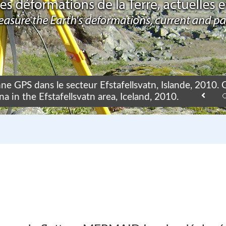
ne GPS dans le secteur Efstafellsvatn, Islande, 2010.
a in the Efstafellsvatn area, Iceland, 2010.