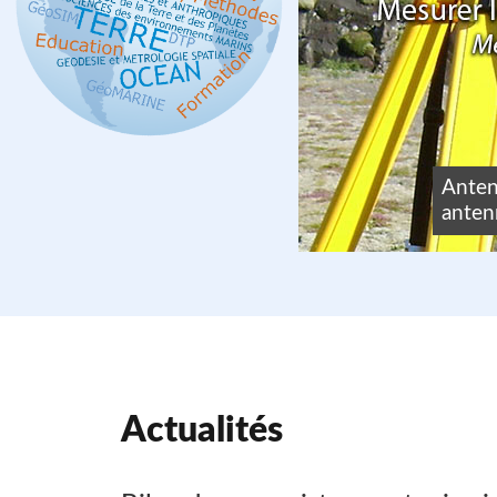
tom
Anten
lecting Ocean
antenn
1.
Actualités