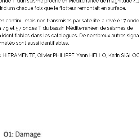
 onde T d’un séisme proche en Méditerranée de magnitude 4.1
Iridium chaque fois que le flotteur remontait en surface.
 continu, mais non transmises par satellite, a révélé 17 ond
 7.9 et 57 ondes T du bassin Méditerranéen de séismes de
n identifiables dans les catalogues. De nombreux autres sign
 météo sont aussi identifiables.
k HIERAMENTE, Olivier PHILIPPE, Yann HELLO, Karin SIGLO