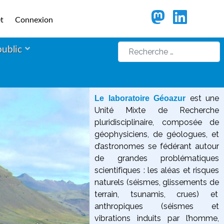
t
Connexion
Rechercher
public
est une
Le laboratoire Géoazur
Unité Mixte de Recherche
pluridisciplinaire, composée de
géophysiciens, de géologues, et
d’astronomes se fédérant autour
de grandes problématiques
scientifiques :
les aléas et risques
naturels (séismes, glissements de
terrain, tsunamis, crues) et
anthropiques (séismes et
vibrations induits par l’homme,