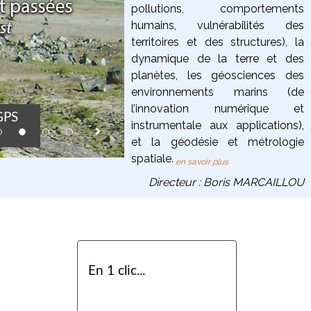
pollutions, comportements
humains, vulnérabilités des
territoires et des structures),
la
dynamique de la terre
et des
planètes
, les
géosciences des
environnements marins
(de
Flotteurs MERMA
l’innovation numérique et
 GPS
où le premier p
instrumentale aux applications),
in the Géoazur p
et la
géodésie et métrologie
born in 2012.
spatiale
.
en savoir plus
Directeur : Boris MARCAILLOU
En 1 clic...